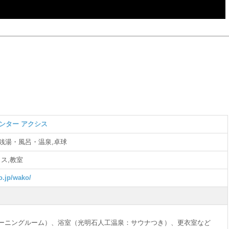
ンター アクシス
,銭湯・風呂・温泉,卓球
ス,教室
o.jp/wako/
ーニングルーム）、浴室（光明石人工温泉：サウナつき）、更衣室など