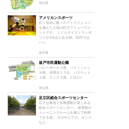
埼玉県
アメリカンスポーツ
広々店内に数々のアトラクション
を備えた人気の巨大アミューズメ
ントです。 ミドルサイズトランポ
リンが2台ほどある他、店内では、
バッ..
岩手県
坂戸市民運動公園
バレーボール３面、バドミントン
８面、卓球台２０台、バスケット
２面、テニス２面、1,512㎡
埼玉県
足立区総合スポーツセンター
広大な敷地で各種運動が楽しめる
総合スポーツセンター。 体育館や
トレーニングルームを個人で利用
できる他、 ヨガやエアロ、ダンス
など..