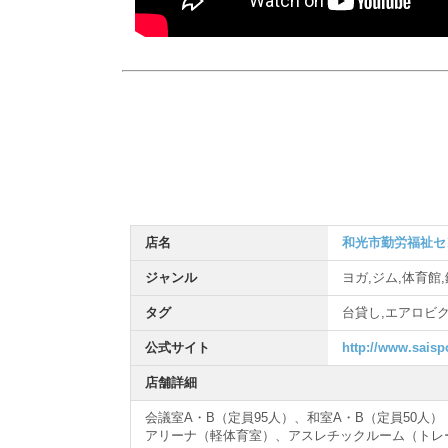
店名
和光市勤労福祉セ
ジャンル
ヨガ,ジム,体育館
タグ
台貸し,エアロビク
公式サイト
http://www.saisp
店舗詳細
会議室A・B（定員95人）、和室A・B（定員50人）
アリーナ（軽体育室）、アスレチックルーム（トレ