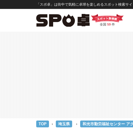
「スポ卓」は街中で気軽に卓球を楽しめるスポット検索サイト
全国
59
件
TOP
埼玉県
和光市勤労福祉センター ア