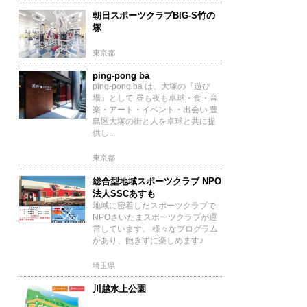
朝日スポーツクラブBIG-S竹の
塚
東京都
ping-pong ba
ping-pong ba は、大塚の『遊び
場』として 昼も夜も卓球・食・音
楽・アート・イベント・出会い 豊
島区大塚の街と人を卓球と共に提
供し..
東京都
総合型地域スポーツクラブ NPO
法人SSCあすも
地域に密着したスポーツクラブで
NPOさいたまスポーツクラブが運
営しています。 様々なプログラム
があり、飽きずに楽しめます♪
埼玉県
川越水上公園