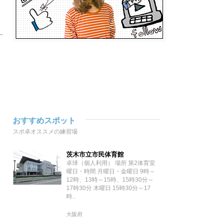
おすすめスポット
スポ卓オススメの練習場
茨木市立市民体育館
卓球（個人利用） 場所 第2体育室
曜日・時間 月曜日・金曜日 9時～
12時、13時～15時、15時30分～
17時30分 木曜日 15時30分～17
時..
大阪府