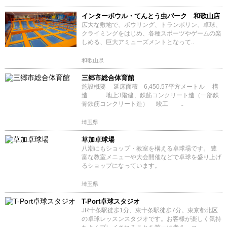
インターボウル・てんとう虫パーク 和歌山店
広大な敷地で、ボウリング、トランポリン、卓球、
クライミングをはじめ、各種スポーツやゲームの楽
しめる、巨大アミューズメントとなって..
和歌山県
三郷市総合体育館
施設概要 延床面積 6,450.57平方メートル 構
造 地上3階建、鉄筋コンクリート造（一部鉄
骨鉄筋コンクリート造） 竣工 ..
埼玉県
草加卓球場
八潮にもショップ・教室を構える卓球場です。 豊
富な教室メニューや大会開催などで卓球を盛り上げ
るショップになっています。
埼玉県
T-Port卓球スタジオ
JR十条駅徒歩1分、東十条駅徒歩7分。東京都北区
の卓球レッスンスタジオです。お客様が楽しく気持