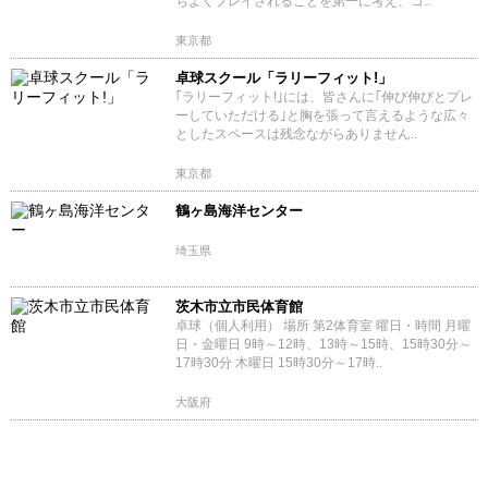
ちよくプレイされることを第一に考え、コ..
東京都
卓球スクール「ラリーフィット!」
｢ラリーフィット!｣には、皆さんに｢伸び伸びとプレ
ーしていただける｣と胸を張って言えるような広々
としたスペースは残念ながらありません..
東京都
鶴ヶ島海洋センター
埼玉県
茨木市立市民体育館
卓球（個人利用） 場所 第2体育室 曜日・時間 月曜
日・金曜日 9時～12時、13時～15時、15時30分～
17時30分 木曜日 15時30分～17時..
大阪府