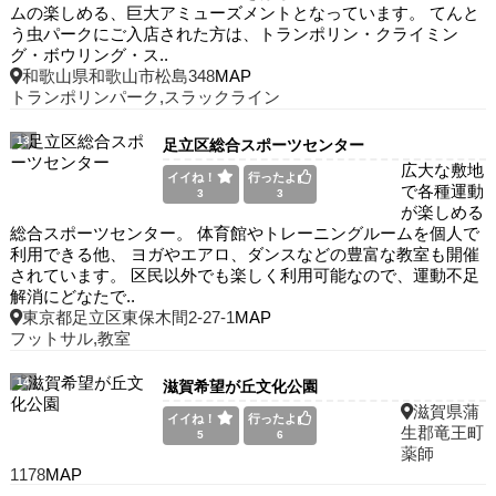
ムの楽しめる、巨大アミューズメントとなっています。 てんと
う虫パークにご入店された方は、トランポリン・クライミン
グ・ボウリング・ス..
和歌山県和歌山市松島348
MAP
トランポリンパーク,スラックライン
13
足立区総合スポーツセンター
広大な敷地
イイね！
行ったよ
で各種運動
3
3
が楽しめる
総合スポーツセンター。 体育館やトレーニングルームを個人で
利用できる他、 ヨガやエアロ、ダンスなどの豊富な教室も開催
されています。 区民以外でも楽しく利用可能なので、運動不足
解消にどなたで..
東京都足立区東保木間2-27-1
MAP
フットサル,教室
14
滋賀希望が丘文化公園
滋賀県蒲
イイね！
行ったよ
生郡竜王町
5
6
薬師
1178
MAP