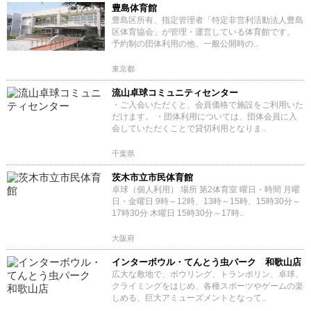
豊島体育館
豊島区所有、指定管理者「特定非営利活動法人豊島
区体育協会」が管理・運営している体育館です。
予約制の団体利用の他、一般公開時の..
東京都
流山卓球コミュニティセンター
・ご入会いただくと、会員価格で施設をご利用いた
だけます。 ・団体利用については、団体会員に入
会していただくことで貸切利用となりま..
千葉県
茨木市立市民体育館
卓球（個人利用） 場所 第2体育室 曜日・時間 月曜
日・金曜日 9時～12時、13時～15時、15時30分～
17時30分 木曜日 15時30分～17時..
大阪府
インターボウル・てんとう虫パーク 和歌山店
広大な敷地で、ボウリング、トランポリン、卓球、
クライミングをはじめ、各種スポーツやゲームの楽
しめる、巨大アミューズメントとなって..