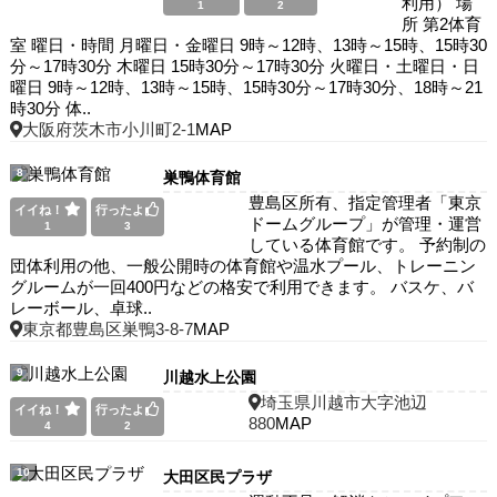
利用） 場
1
2
所 第2体育
室 曜日・時間 月曜日・金曜日 9時～12時、13時～15時、15時30
分～17時30分 木曜日 15時30分～17時30分 火曜日・土曜日・日
曜日 9時～12時、13時～15時、15時30分～17時30分、18時～21
時30分 体..
大阪府茨木市小川町2-1
MAP
8
巣鴨体育館
豊島区所有、指定管理者「東京
イイね！
行ったよ
ドームグループ」が管理・運営
1
3
している体育館です。 予約制の
団体利用の他、一般公開時の体育館や温水プール、トレーニン
グルームが一回400円などの格安で利用できます。 バスケ、バ
レーボール、卓球..
東京都豊島区巣鴨3-8-7
MAP
9
川越水上公園
埼玉県川越市大字池辺
イイね！
行ったよ
880
MAP
4
2
10
大田区民プラザ