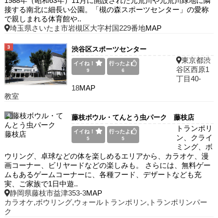
1988年（昭和63年）11月に開設された元荒川や元荒川緑地に隣
接する南北に細長い公園。「槻の森スポーツセンター」の愛称
で親しまれる体育館や..
埼玉県さいたま市岩槻区大字村国229番地
MAP
3
渋谷区スポーツセンター
東京都渋
イイね！
行ったよ
谷区西原1
9
6
丁目40-
18
MAP
教室
4
藤枝ボウル・てんとう虫パーク 藤枝店
トランポリ
イイね！
行ったよ
ン、クライ
5
5
ミング、ボ
ウリング、卓球などの体を楽しめるエリアから、カラオケ、漫
画コーナー、ビリヤードなどの楽しみも。 さらには、無料ゲー
ムもあるゲームコーナーに、各種フード、デザートなども充
実、ご家族で1日中遊..
静岡県藤枝市益津353-3
MAP
カラオケ,ボウリング,ウォールトランポリン,トランポリンパー
ク