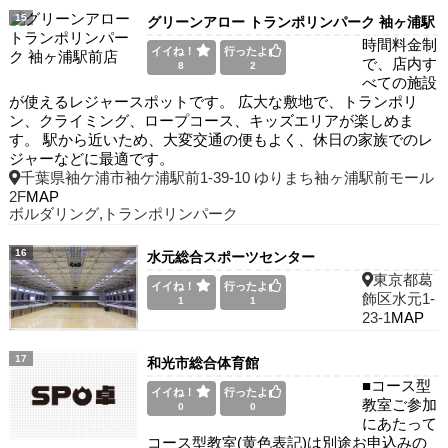
15
グリーンアロー トランポリンパーク 袖ヶ浦駅
時間料金制
前店
イイね！
行ったよ
で、店内す
8
2
べての施設
が使えるレジャースポットです。 広大な敷地で、トランポリ
ン、クライミング、ロープコース、キッズエリアが楽しめま
す。 駅から近いため、大変交通の便もよく、休日の家族でのレ
ジャーなどに最適です。
千葉県袖ケ浦市袖ケ浦駅前1-39-10 ゆりまち袖ヶ浦駅前モール
2F
MAP
ボルダリング,トランポリンパーク
16
水元総合スポーツセンター
東京都葛
イイね！
行ったよ
飾区水元1-
1
1
23-1
MAP
17
和光市総合体育館
■コース型
イイね！
行ったよ
教室ご参加
0
0
にあたって
コース型教室(黄色表記)は別途お申込みの