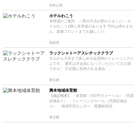
和歌山県
ホテルわこう
卓球場のご案内 ～受付方法が変わりました～ ホ
テルわこう1階に卓球場があります 予約は承れませ
ん、直接フロントまでお越しくだ..
鳥取県
ラックシャトーアスレチッククラブ
大人から子供まで楽しめる会員制のトレーニングジ
ムです。 通常は月会員になっていただいての入場
ですが、 不定期に利用される場合、..
東京都
興本地域体育館
【施設概要】 ・体育館（550平方メートル）（空調
設備あり） ・トレーニングルーム（空調設備あ
り） ・地域学習センター、図書館併設 ..
東京都