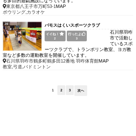
る多目的遊戯施設になっています。
東京都八王子市万町53-1
MAP
ボウリング,カラオケ
20
バモスはくいスポーツクラブ
石川県羽咋
イイね！
行ったよ
市で活動し
2
3
ているスポ
ーツクラブで、トランポリン教室、ヨガ教
室など多数の運動教室を開催しています。
石川県羽咋市鶴多町鶴多田12番地 羽咋体育館
MAP
教室,弓道,バドミントン
1
2
3
次へ