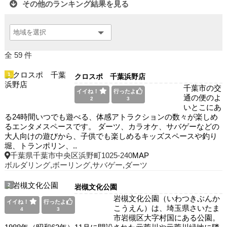
その他のランキング結果を見る
全 59 件
1
クロスポ 千葉浜野店
千葉市の交
イイね！
行ったよ
通の便のよ
2
3
いとこにあ
る24時間いつでも遊べる、体感アトラクションの数々が楽しめ
るエンタメスペースです。 ダーツ、カラオケ、サバゲーなどの
大人向けの遊びから、子供でも楽しめるキッズスペースや釣り
堀、トランポリン、..
千葉県千葉市中央区浜野町1025-240
MAP
ボルダリング,ボーリング,サバゲー,ダーツ
2
岩槻文化公園
岩槻文化公園（いわつきぶんか
イイね！
行ったよ
こうえん）は、埼玉県さいたま
4
3
市岩槻区大字村国にある公園。