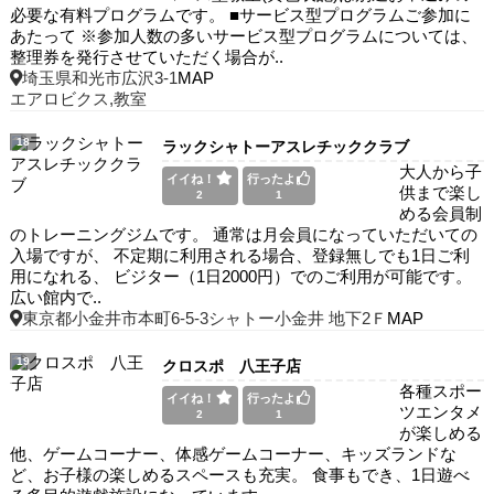
必要な有料プログラムです。 ■サービス型プログラムご参加に
あたって ※参加人数の多いサービス型プログラムについては、
整理券を発行させていただく場合が..
埼玉県和光市広沢3-1
MAP
エアロビクス,教室
18
ラックシャトーアスレチッククラブ
大人から子
イイね！
行ったよ
供まで楽し
2
1
める会員制
のトレーニングジムです。 通常は月会員になっていただいての
入場ですが、 不定期に利用される場合、登録無しでも1日ご利
用になれる、 ビジター（1日2000円）でのご利用が可能です。
広い館内で..
東京都小金井市本町6-5-3シャトー小金井 地下2Ｆ
MAP
19
クロスポ 八王子店
各種スポー
イイね！
行ったよ
ツエンタメ
2
1
が楽しめる
他、ゲームコーナー、体感ゲームコーナー、キッズランドな
ど、お子様の楽しめるスペースも充実。 食事もでき、1日遊べ