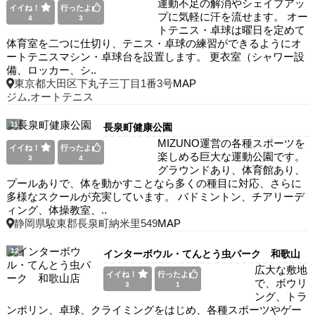
運動不足の解消やシェイプアッ
イイね！
行ったよ
プに気軽に汗を流せます。 オー
4
3
トテニス・卓球は曜日を定めて
体育室を二つに仕切り、テニス・卓球の練習ができるようにオ
ートテニスマシン・卓球台を設置します。 更衣室（シャワー設
備、ロッカー、シ..
東京都大田区下丸子三丁目1番3号
MAP
ジム,オートテニス
11
長泉町健康公園
MIZUNO運営の各種スポーツを
イイね！
行ったよ
楽しめる巨大な運動公園です。
3
4
グラウンドあり、体育館あり、
プールありで、体を動かすことなら多くの種目に対応、さらに
多様なスクールが充実しています。 バドミントン、チアリーデ
ィング、体操教室、..
静岡県駿東郡長泉町納米里549
MAP
12
インターボウル・てんとう虫パーク 和歌山
広大な敷地
店
イイね！
行ったよ
で、ボウリ
3
1
ング、トラ
ンポリン、卓球、クライミングをはじめ、各種スポーツやゲー