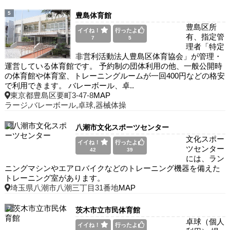
5
豊島体育館
豊島区所
イイね！
行ったよ
有、指定管
7
5
理者「特定
非営利活動法人豊島区体育協会」が管理・
運営している体育館です。 予約制の団体利用の他、一般公開時
の体育館や体育室、トレーニングルームが一回400円などの格安
で利用できます。 バレーボール、卓..
東京都豊島区要町3-47-8
MAP
ラージ,バレーボール,卓球,器械体操
6
八潮市文化スポーツセンター
文化スポー
イイね！
行ったよ
ツセンター
42
39
には、ラン
ニングマシンやエアロバイクなどのトレーニング機器を備えた
トレーニング室があります。
埼玉県八潮市八潮三丁目31番地
MAP
7
茨木市立市民体育館
卓球（個人
イイね！
行ったよ