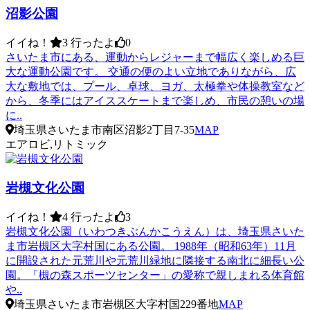
沼影公園
イイね！
3
行ったよ
0
さいたま市にある、運動からレジャーまで幅広く楽しめる巨
大な運動公園です。 交通の便のよい立地でありながら、広
大な敷地では、プール、卓球、ヨガ、太極拳や体操教室など
から、冬季にはアイススケートまで楽しめ、市民の憩いの場
に..
埼玉県さいたま市南区沼影2丁目7-35
MAP
エアロビ,リトミック
岩槻文化公園
イイね！
4
行ったよ
3
岩槻文化公園（いわつきぶんかこうえん）は、埼玉県さいた
ま市岩槻区大字村国にある公園。 1988年（昭和63年）11月
に開設された元荒川や元荒川緑地に隣接する南北に細長い公
園。「槻の森スポーツセンター」の愛称で親しまれる体育館
や..
埼玉県さいたま市岩槻区大字村国229番地
MAP