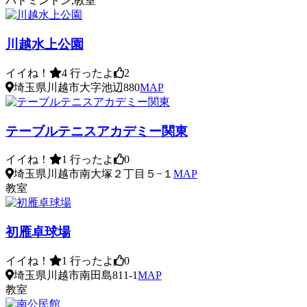
バドミントン,教室
川越水上公園
イイね！
4
行ったよ
2
埼玉県川越市大字池辺880
MAP
テーブルテニスアカデミー関東
イイね！
1
行ったよ
0
埼玉県川越市南大塚２丁目５−１
MAP
教室
初雁卓球場
イイね！
1
行ったよ
0
埼玉県川越市南田島811-1
MAP
教室