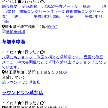
イイね！
0
行ったよ
0
施設概要 延床面積 6,450.57平方メートル 構造 地
上3階建、鉄筋コンクリート造（一部鉄骨鉄筋コンクリート
造） 竣工 平成2年3月20日 開館 平成2年7月
14日
埼玉県三郷市茂田井2番地
MAP
草加卓球場
イイね！
0
行ったよ
1
八潮にもショップ・教室を構える卓球場です。 豊富な教室
メニューや大会開催などで卓球を盛り上げるショップになっ
ています。
埼玉県草加市清門１丁目２５６
MAP
台貸し,マシン
ラウンドワン草加店
イイね！
0
行ったよ
0
埼玉県草加市谷塚上町204番地1
MAP