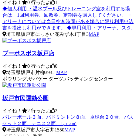
イイね！
0
行ったよ
1
◆個人利用 ・温水プール及びトレーニング室を利用する場
合は、1回利用券、回数券、定期券を購入してください。 ・
アリーナについては当日空き時間がある場合に限り利用申込
書を提出し利用ができます。 ◆専用利用 ・アリーナ、スタ..
埼玉県坂戸市にっさい花みず木1丁目3
MAP
ブーボスボス坂戸店
イイね！
0
行ったよ
0
埼玉県坂戸市片柳393-1
MAP
ボウリング,サバゲー,ダーツ,バッティングセンター
坂戸市民運動公園
イイね！
2
行ったよ
2
バレーボール３面、バドミントン８面、卓球台２０台、バス
ケット２面、テニス２面、1,512㎡
埼玉県坂戸市大字石井1550
MAP