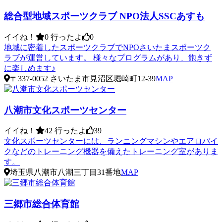
総合型地域スポーツクラブ NPO法人SSCあすも
イイね！
0
行ったよ
0
地域に密着したスポーツクラブでNPOさいたまスポーツク
ラブが運営しています。 様々なプログラムがあり、飽きず
に楽しめます♪
〒337-0052 さいたま市見沼区堀崎町12-39
MAP
八潮市文化スポーツセンター
イイね！
42
行ったよ
39
文化スポーツセンターには、ランニングマシンやエアロバイ
クなどのトレーニング機器を備えたトレーニング室がありま
す。
埼玉県八潮市八潮三丁目31番地
MAP
三郷市総合体育館