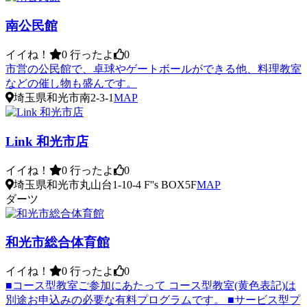
南公民館
イイね！
0
行ったよ
0
市営の公民館で、卓球やゲートボールができる他、料理教室
などの催し物も盛んです。
埼玉県和光市南2-3-1
MAP
Link 和光市店
イイね！
0
行ったよ
0
埼玉県和光市丸山台1-10-4 F''s BOX5F
MAP
ダーツ
和光市総合体育館
イイね！
0
行ったよ
0
■コース型教室ご参加にあたって コース型教室(黄色表記)は
別途お申込みの必要な有料プログラムです。 ■サービス型プ