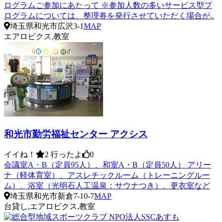
ログラムご参加にあたって ※参加人数の多いサービス型プ
ログラムについては、整理券を発行させていただく場合が..
埼玉県和光市広沢3-1
MAP
エアロビクス,教室
和光市勤労福祉センター アクシス
イイね！
2
行ったよ
0
会議室A・B（定員95人）、和室A・B（定員50人） アリー
ナ（軽体育室）、アスレチックルーム（トレーニングルー
ム）、浴室（光明石人工温泉：サウナつき）、更衣室など
埼玉県和光市新倉7-10-7
MAP
台貸し,エアロビクス,教室