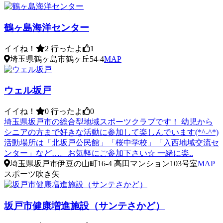
鶴ヶ島海洋センター
イイね！
2
行ったよ
1
埼玉県鶴ヶ島市鶴ヶ丘54-4
MAP
ウェル坂戸
イイね！
0
行ったよ
0
埼玉県坂戸市の総合型地域スポーツクラブです！ 幼児から
シニアの方まで好きな活動に参加して楽しんでいます(*^-^*)
活動場所は「北坂戸公民館」「桜中学校」「入西地域交流セ
ンター」など…。お気軽にご参加下さい☆ 一緒に楽..
埼玉県坂戸市伊豆の山町16-4 高田マンション103号室
MAP
スポーツ吹き矢
坂戸市健康増進施設（サンテさかど）