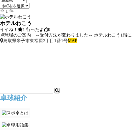
全 1 件
ホテルわこう
イイね！
1
行ったよ
0
卓球場のご案内 ～受付方法が変わりました～ ホテルわこう1階に卓
鳥取県米子市東福原2丁目1番1号
MAP
卓球紹介