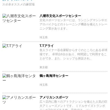
スポ卓オススメの練習場
八潮市文化スポーツセンター
文化スポーツセンターには、ランニングマシンやエ
アロバイクなどのトレーニング機器を備えたトレー
ニング室があります。
埼玉県
T.Tアライ
舎人ライナー谷在家駅からすぐのところにある卓球
場です。 卓球台6台があり、時間貸しで利用するこ
とができ、また、ショップも併設され..
東京都
鶴ヶ島海洋センター
埼玉県
アメリカンスポーツ
広々店内に数々のアトラクションを備えた人気の巨
大アミューズメントです。 ミドルサイズトランポ