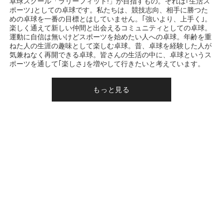
卓球スクール「ラリーフィット!」が目指すもの。それは｢生活ス
ポーツ｣としての卓球です。私たちは、競技志向、相手に勝つた
めの卓球を一番の目標とはしていません。｢強いより、上手く｣。
楽しく通えて新しい仲間と出会えるコミュニティとしての卓球。
運動に自信は無いけどスポーツを始めたい人への卓球。年齢を重
ねた人の生涯の趣味として楽しむ卓球。昔、卓球を経験した人が
気兼ねなく再開できる卓球。皆さんの生活の中に、卓球というス
ポーツを通して｢楽しさ｣を増やして行きたいと考えています。