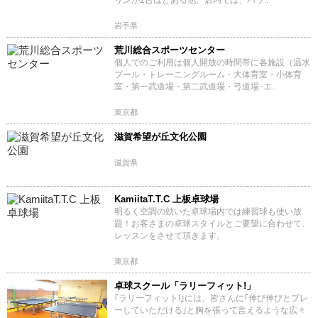
リンが2台ほどある他、店内では、バッ..
岩手県
荒川総合スポーツセンター
個人でのご利用は個人開放の時間帯に各施設（温水
プール・トレーニングルーム・大体育室・小体育
室・第一武道場・第二武道場・弓道場･エ..
東京都
滋賀希望が丘文化公園
滋賀県
KamiitaT.T.C 上板卓球場
明るく空調の効いた卓球場内では練習球も使い放
題！お客さまの卓球スタイルとご要望に合わせて、
レッスンをさせて頂きます。
東京都
卓球スクール「ラリーフィット!」
｢ラリーフィット!｣には、皆さんに｢伸び伸びとプレ
ーしていただける｣と胸を張って言えるような広々