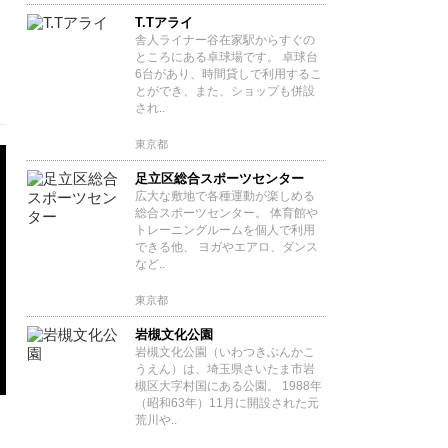
T.Tアライ
舎人ライナー谷在家駅からすぐの
ところにある卓球場です。 卓球台
6台があり、時間貸しで利用するこ
とができ、また、ショップも併設
され..
東京都
足立区総合スポーツセンター
広大な敷地で各種運動が楽しめる
総合スポーツセンター。 体育館や
トレーニングルームを個人で利用
できる他、 ヨガやエアロ、ダンス
など..
東京都
岩槻文化公園
岩槻文化公園（いわつきぶんかこ
うえん）は、埼玉県さいたま市岩
槻区大字村国にある公園。 1988年
（昭和63年）11月に開設された元
荒川や..