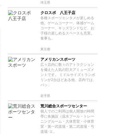
埼玉県
クロスポ 八王子店
各種スポーツエンタメが楽しめる
他、ゲームコーナー、体感ゲーム
コーナー、キッズランドなど、お
子様の楽しめるスペースも充実。
食事も..
東京都
アメリカンスポーツ
広々店内に数々のアトラクション
を備えた人気の巨大アミューズメ
ントです。 ミドルサイズトランポ
リンが2台ほどある他、店内では、
バッ..
岩手県
荒川総合スポーツセンター
個人でのご利用は個人開放の時間
帯に各施設（温水プール・トレー
ニングルーム・大体育室・小体育
室・第一武道場・第二武道場・弓
道場･エ..