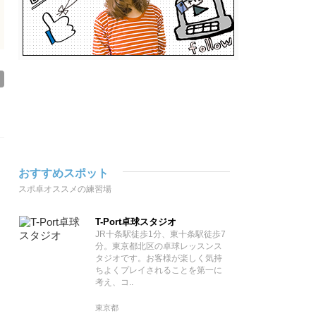
おすすめスポット
スポ卓オススメの練習場
T-Port卓球スタジオ
JR十条駅徒歩1分、東十条駅徒歩7
分。東京都北区の卓球レッスンス
タジオです。お客様が楽しく気持
ちよくプレイされることを第一に
考え、コ..
東京都