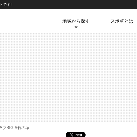
です!!
地域から探す
スポ卓とは
ブBIG-S竹の塚