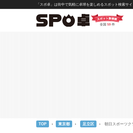
「スポ卓」は街中で気軽に卓球を楽しめるスポット検索サイト
全国
59
件
TOP
東京都
足立区
朝日スポーツクラ