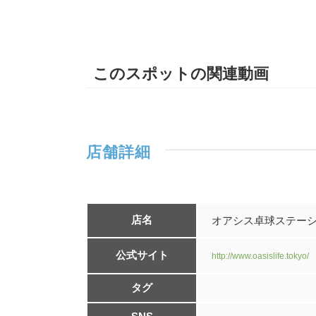
このスポットの関連動画
店舗詳細
店名
オアシス卓球ステー
公式サイト
http://www.oasislife.tokyo/
タグ