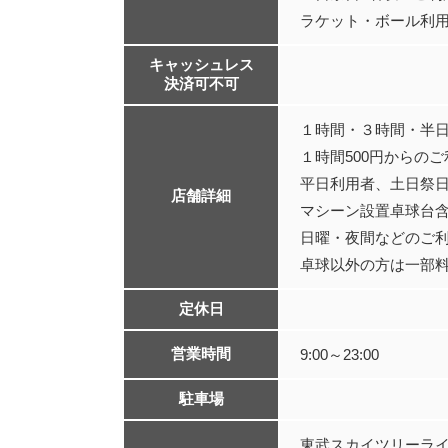
ラケット・ボール利用別
キャッシュレス
決済可不可
１時間・３時間・半
１時間500円からの
平日利用者、土日祭
店舗詳細
マシーン設置卓球台
日曜・夜間などのご
卓球以外の方は一部
定休日
営業時間
9:00～23:00
駐車場
東武スカイツリーライ