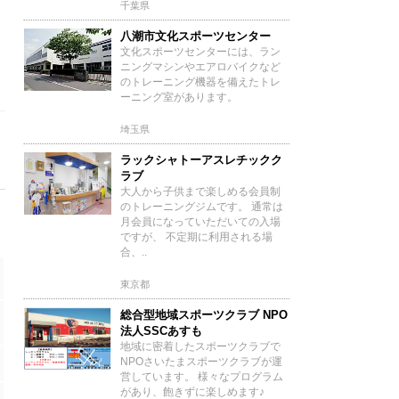
千葉県
八潮市文化スポーツセンター
文化スポーツセンターには、ラン
ニングマシンやエアロバイクなど
のトレーニング機器を備えたトレ
ーニング室があります。
埼玉県
ラックシャトーアスレチックク
ラブ
大人から子供まで楽しめる会員制
のトレーニングジムです。 通常は
月会員になっていただいての入場
ですが、 不定期に利用される場
合、..
東京都
総合型地域スポーツクラブ NPO
法人SSCあすも
地域に密着したスポーツクラブで
NPOさいたまスポーツクラブが運
営しています。 様々なプログラム
があり、飽きずに楽しめます♪