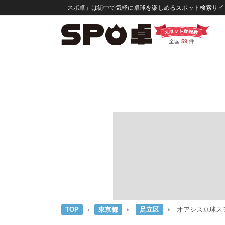
「スポ卓」は街中で気軽に卓球を楽しめるスポット検索サイト
全国
59
件
TOP
東京都
足立区
オアシス卓球ス