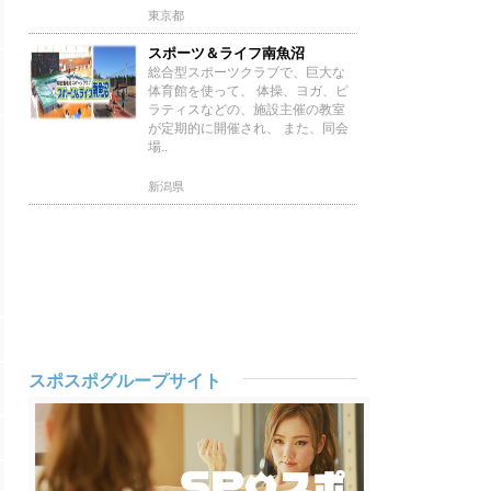
東京都
スポーツ＆ライフ南魚沼
総合型スポーツクラブで、巨大な
体育館を使って、 体操、ヨガ、ピ
ラティスなどの、施設主催の教室
が定期的に開催され、 また、同会
場..
新潟県
スポスポグループサイト