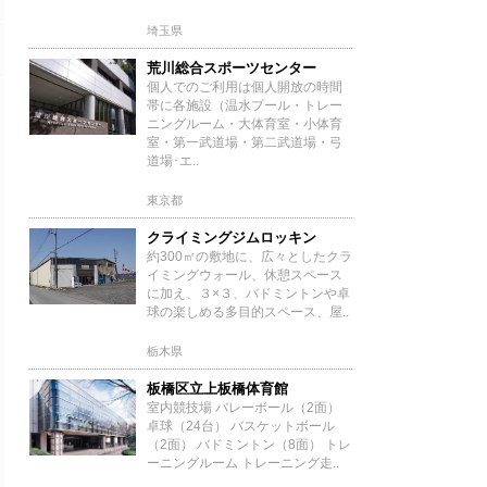
埼玉県
荒川総合スポーツセンター
個人でのご利用は個人開放の時間
帯に各施設（温水プール・トレー
ニングルーム・大体育室・小体育
室・第一武道場・第二武道場・弓
道場･エ..
東京都
クライミングジムロッキン
約300㎡の敷地に、広々としたクラ
イミングウォール、休憩スペース
に加え、３×３、バドミントンや卓
球の楽しめる多目的スペース、屋..
栃木県
板橋区立上板橋体育館
室内競技場 バレーボール（2面）
卓球（24台） バスケットボール
（2面） バドミントン（8面） トレ
ーニングルーム トレーニング走..