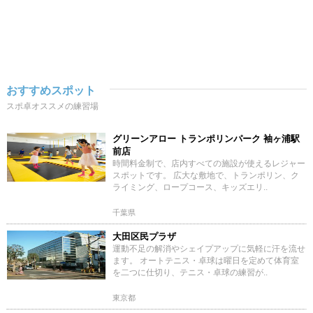
おすすめスポット
スポ卓オススメの練習場
グリーンアロー トランポリンパーク 袖ヶ浦駅
前店
時間料金制で、店内すべての施設が使えるレジャー
スポットです。 広大な敷地で、トランポリン、ク
ライミング、ロープコース、キッズエリ..
千葉県
大田区民プラザ
運動不足の解消やシェイプアップに気軽に汗を流せ
ます。 オートテニス・卓球は曜日を定めて体育室
を二つに仕切り、テニス・卓球の練習が..
東京都