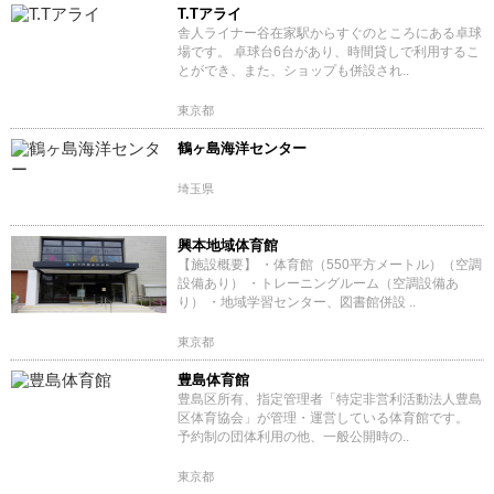
T.Tアライ
舎人ライナー谷在家駅からすぐのところにある卓球
場です。 卓球台6台があり、時間貸しで利用するこ
とができ、また、ショップも併設され..
東京都
鶴ヶ島海洋センター
埼玉県
興本地域体育館
【施設概要】 ・体育館（550平方メートル）（空調
設備あり） ・トレーニングルーム（空調設備あ
り） ・地域学習センター、図書館併設 ..
東京都
豊島体育館
豊島区所有、指定管理者「特定非営利活動法人豊島
区体育協会」が管理・運営している体育館です。
予約制の団体利用の他、一般公開時の..
東京都