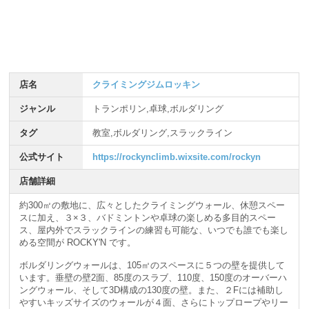
店名
クライミングジムロッキン
ジャンル
トランポリン,卓球,ボルダリング
タグ
教室,ボルダリング,スラックライン
公式サイト
https://rockynclimb.wixsite.com/rockyn
店舗詳細
約300㎡の敷地に、広々としたクライミングウォール、休憩スペー
スに加え、３×３、バドミントンや卓球の楽しめる多目的スペー
ス、屋内外でスラックラインの練習も可能な、いつでも誰でも楽し
める空間が ROCKY'N です。
ボルダリングウォールは、105㎡のスペースに５つの壁を提供して
います。垂壁の壁2面、85度のスラブ、110度、150度のオーバーハ
ングウォール、そして3D構成の130度の壁。また、２Fには補助し
やすいキッズサイズのウォールが４面、さらにトップロープやリー