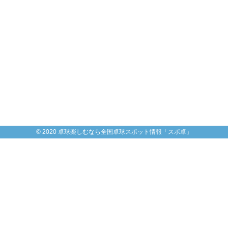
© 2020 卓球楽しむなら全国卓球スポット情報「スポ卓」