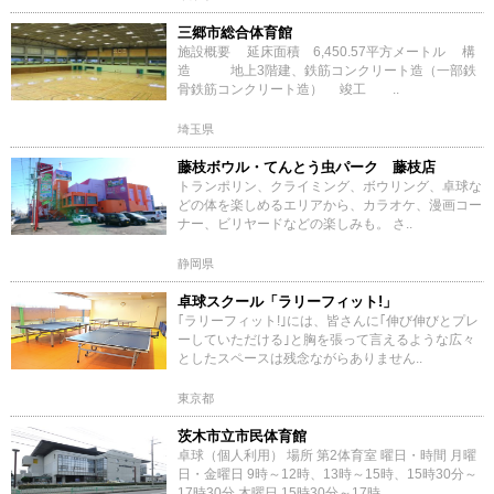
三郷市総合体育館
施設概要 延床面積 6,450.57平方メートル 構
造 地上3階建、鉄筋コンクリート造（一部鉄
骨鉄筋コンクリート造） 竣工 ..
埼玉県
藤枝ボウル・てんとう虫パーク 藤枝店
トランポリン、クライミング、ボウリング、卓球な
どの体を楽しめるエリアから、カラオケ、漫画コー
ナー、ビリヤードなどの楽しみも。 さ..
静岡県
卓球スクール「ラリーフィット!」
｢ラリーフィット!｣には、皆さんに｢伸び伸びとプレ
ーしていただける｣と胸を張って言えるような広々
としたスペースは残念ながらありません..
東京都
茨木市立市民体育館
卓球（個人利用） 場所 第2体育室 曜日・時間 月曜
日・金曜日 9時～12時、13時～15時、15時30分～
17時30分 木曜日 15時30分～17時..