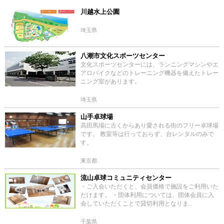
川越水上公園
埼玉県
八潮市文化スポーツセンター
文化スポーツセンターには、ランニングマシンやエ
アロバイクなどのトレーニング機器を備えたトレー
ニング室があります。
埼玉県
山手卓球場
高田馬場に古くからあり愛される街のフリー卓球場
です。 教室等は行っておらず、台レンタルのみで
す。
東京都
流山卓球コミュニティセンター
・ご入会いただくと、会員価格で施設をご利用いた
だけます。 ・団体利用については、団体会員に入
会していただくことで貸切利用となりま..
千葉県