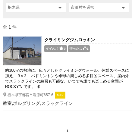
全 1 件
クライミングジムロッキン
イイね！
行ったよ
0
1
約300㎡の敷地に、広々としたクライミングウォール、休憩スペースに
加え、３×３、バドミントンや卓球の楽しめる多目的スペース、屋内外
でスラックラインの練習も可能な、いつでも誰でも楽しめる空間が
ROCKY'N です。 ボ..
栃木県宇都宮市岩原町657-6
MAP
教室,ボルダリング,スラックライン
1