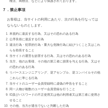
権法、商標法、などにより保護されております。
７．禁止事項
お客様は、当サイトの利用にあたり、次の行為を行なっては
ならないものとします。
本規約に違反する行為、又はその恐れのある行為
公序良俗に違反する行為
違法行為・犯罪的行為・重大な危険行為に結びつくこと又はこれ
らを助長すること
当サイトの運営を妨害する行為、又はその恐れのある行為
当方、他のお客様、その他の第三者に損害を与える行為、又はそ
の恐れのある行為
リバースエンジニアリング、逆アセンブル、逆コンパイルその他
これらに準じる行為
当サイトのユーザー会員登録時に虚偽の申告をすること
同一人物が複数のユーザー会員登録を行うこと
ID及びパスワードの不正使用又は他の利用者又は第三者に使用さ
せること
その他、当方が適当でないと判断した行為