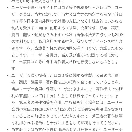
めたものが本規約となります。
ユーザー会員が当サイトに口コミ等の投稿を行った時点で、ユー
ザー会員は、当方に対して、当方又は当方の指定する者が当該口
コミ等を日本国内外問わず対価の支払いなく非独占的にいかなる
制約も受けずに自由に使用する（複製、公衆送信、頒布、譲渡、
貸与、翻訳・翻案を含みます）権利（著作権法第21条ないし28条
の権利をいい、商用利用をする権利、及びサブライセンス権も含
みます）を、当該著作権の存続期間の満了日まで、許諾したもの
とします。ユーザー会員は、当方及び当方の指定する者に対し
て、当該口コミ等に係る著作者人格権を行使しないものとしま
す。
ユーザー会員が投稿した口コミ等に関する複製、公衆送信、頒
布、翻訳・翻案等、著作権法上の権利を全て有していることを、
当該ユーザー会員に保証していただきますので、著作権法上の権
利の有無については十分に注意して投稿を行ってください。ま
た、第三者の著作物等を利用して投稿を行う場合には、ユーザー
会員の責任と負担において前記の許諾に必要な権利処理がなされ
ていることを前提とさせていただきますので、第三者の著作物等
を利用される場合にも十分に注意をして投稿を行ってください。
当方若しくは当方から再使用許諾を受けた第三者が、ユーザー会