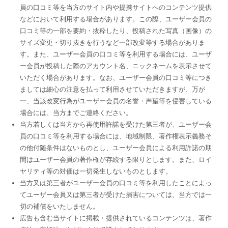
員の口コミ等を当方のサイト内や提携サイトへのコンテンツ提供
などにおいて利用する場合があります。この際、ユーザー会員の
口コミ等の一部を要約・抜粋したり、投稿された写真（画像）の
サイズ変更・切り抜きを行うなど一部改変等する場合がありま
す。また、ユーザー会員の口コミ等を利用する場合には、ユーザ
ー会員が投稿した際のアカウント名、ニックネームを表示させて
いただく場合があります。なお、ユーザー会員の口コミ等につき
ましては細心の注意を払って利用させていただきますが、万が
一、当該改変行為がユーザー会員の名誉・声望等を侵害している
場合には、当方までご連絡ください。
当方若しくは当方から再使用許諾を受けた第三者が、ユーザー会
員の口コミ等を利用する場合には、地域制限、著作権表示義務そ
の他付随条件はないものとし、ユーザー会員による利用許諾の期
間はユーザー会員の著作権が存続する限りとします。また、ロイ
ヤリティ等の対価は一切発生しないものとします。
当方又は第三者がユーザー会員の口コミ等を利用したことによっ
てユーザー会員又は第三者が受けた損害については、当方では一
切の補償をいたしません。
広告も含む当サイトに掲載・提供されているコンテンツは、著作