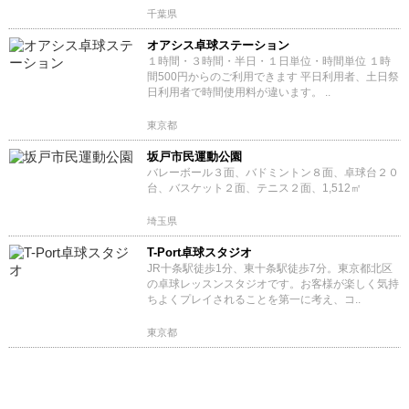
千葉県
オアシス卓球ステーション
１時間・３時間・半日・１日単位・時間単位 １時
間500円からのご利用できます 平日利用者、土日祭
日利用者で時間使用料が違います。 ..
東京都
坂戸市民運動公園
バレーボール３面、バドミントン８面、卓球台２０
台、バスケット２面、テニス２面、1,512㎡
埼玉県
T-Port卓球スタジオ
JR十条駅徒歩1分、東十条駅徒歩7分。東京都北区
の卓球レッスンスタジオです。お客様が楽しく気持
ちよくプレイされることを第一に考え、コ..
東京都