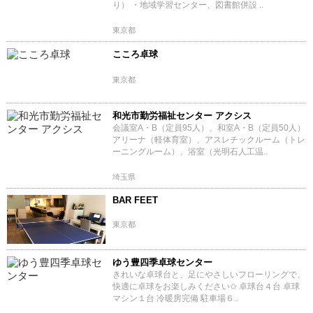
り） ・地域学習センター、図書館併設 ..
東京都
こころ卓球
東京都
和光市勤労福祉センター アクシス
会議室A・B（定員95人）、和室A・B（定員50人）
アリーナ（軽体育室）、アスレチックルーム（トレ
ーニングルーム）、浴室（光明石人工温..
埼玉県
BAR FEET
東京都
ゆう豊四季卓球センター
きれいな卓球台と、足にやさしいフローリングで、
快適に卓球をお楽しみください✩ 卓球台４台 卓球
マシン１台 冷暖房完備 駐車場６..