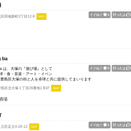
場
イイね！
2
行ったよ
区田端新町3丁目12-9
MAP
g ba
ng ba は、大塚の『遊び場』として
イイね！
0
行ったよ
球・食・音楽・アート・イベン
 豊島区大塚の街と人を卓球と共に提供してまいります
島区北大塚２丁目26番地1 B1F
MAP
酒場
T
イイね！
1
行ったよ
立区足立4-20-12
MAP