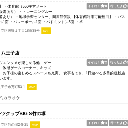
】 ・体育館（550平方メート
イイね！
0
行ったよ
設備あり） ・トレーニングルー
備あり） ・地域学習センター、図書館併設 【体育館利用可能種目】 ・バス
1面 ・バレーボール1面 ・バドミントン3面 ・卓..
立区興野１丁目18番38号
MAP
 八王子店
ツエンタメが楽しめる他、ゲー
イイね！
2
行ったよ
、体感ゲームコーナー、キッズ
、お子様の楽しめるスペースも充実。 食事もでき、1日遊べる多目的遊戯施
います。
王子市万町53-1
MAP
グ,カラオケ
ツクラブBIG-S竹の塚
イイね！
4
行ったよ
立区竹の塚2-8-25
MAP