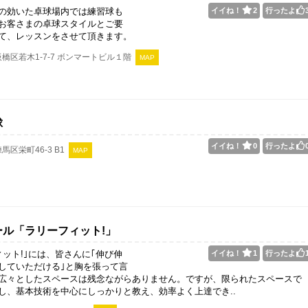
の効いた卓球場内では練習球も
イイね！
2
行ったよ
お客さまの卓球スタイルとご要
て、レッスンをさせて頂きます。
橋区若木1-7-7 ボンマートビル１階
MAP
球
イイね！
0
行ったよ
馬区栄町46-3 B1
MAP
ール「ラリーフィット!」
ィット!｣には、皆さんに｢伸び伸
イイね！
1
行ったよ
していただける｣と胸を張って言
広々としたスペースは残念ながらありません。ですが、限られたスペースで
し、基本技術を中心にしっかりと教え、効率よく上達でき..