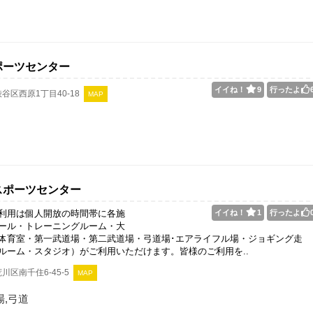
ポーツセンター
イイね！
9
行ったよ
谷区西原1丁目40-18
MAP
スポーツセンター
利用は個人開放の時間帯に各施
イイね！
1
行ったよ
ール・トレーニングルーム・大
体育室・第一武道場・第二武道場・弓道場･エアライフル場・ジョギング走
ルーム・スタジオ）がご利用いただけます。皆様のご利用を..
川区南千住6-45-5
MAP
,弓道