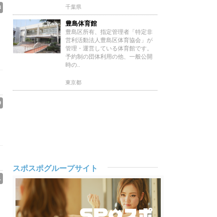
千葉県
3
豊島体育館
豊島区所有、指定管理者「特定非
営利活動法人豊島区体育協会」が
管理・運営している体育館です。
予約制の団体利用の他、一般公開
時の..
東京都
0
スポスポグループサイト
1