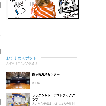
0
1
おすすめスポット
スポ卓オススメの練習場
鶴ヶ島海洋センター
埼玉県
ラックシャトーアスレチックク
ラブ
3
大人から子供まで楽しめる会員制