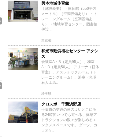
興本地域体育館
【施設概要】 ・体育館（550平方
メートル）（空調設備あり） ・ト
レーニングルーム（空調設備あ
3
り） ・地域学習センター、図書館
併設 ..
東京都
和光市勤労福祉センター アクシ
ス
会議室A・B（定員95人）、和室
A・B（定員50人） アリーナ（軽体
育室）、アスレチックルーム（ト
レーニングルーム）、浴室（光明
石人工温..
0
埼玉県
クロスポ 千葉浜野店
千葉市の交通の便のよいとこにあ
る24時間いつでも遊べる、体感ア
トラクションの数々が楽しめるエ
ンタメスペースです。 ダーツ、カ
ラオケ..