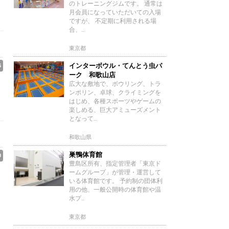
のトレーニングジムです。 通常は
月会員になっていただいての入場
ですが、 不定期に利用される場
合、..
東京都
インターボウル・てんとう虫パ
6
ーク 和歌山店
広大な敷地で、ボウリング、トラ
ンポリン、卓球、クライミングを
はじめ、各種スポーツやゲームの
楽しめる、巨大アミューズメント
となって..
和歌山県
巣鴨体育館
0
豊島区所有、指定管理者「東京ド
ームグループ」が管理・運営して
いる体育館です。 予約制の団体利
用の他、一般公開時の体育館や温
水プ..
東京都