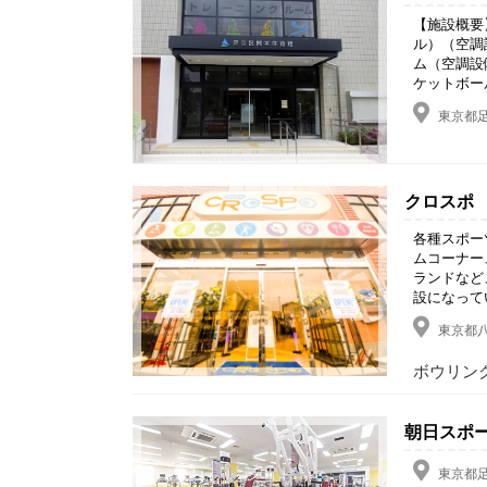
【施設概要
ル）（空調
ム（空調設
ケットボール
東京都足
クロスポ
各種スポー
ムコーナー
ランドなど
設になって
東京都八
ボウリン
朝日スポー
東京都足