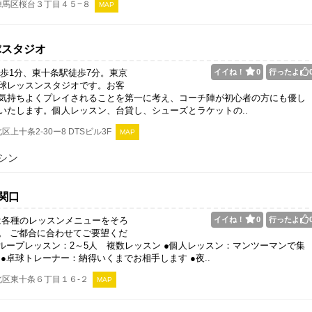
練馬区桜台３丁目４５−８
MAP
卓球スタジオ
徒歩1分、東十条駅徒歩7分。東京
イイね！
0
行ったよ
球レッスンスタジオです。お客
気持ちよくプレイされることを第一に考え、コーチ陣が初心者の方にも優し
いたします。個人レッスン、台貸し、シューズとラケットの..
区上十条2-30ー8 DTSビル3F
MAP
シン
 関口
.Cは各種のレッスンメニューをそろ
イイね！
0
行ったよ
。 ご都合に合わせてご要望くだ
グループレッスン：2～5人 複数レッスン ●個人レッスン：マンツーマンで集
 ●卓球トレーナー：納得いくまでお相手します ●夜..
北区東十条６丁目１６-２
MAP