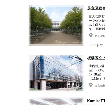
足立区総
広大な敷地
ーツセンタ
ムを個人で
す。 区民
東京都足
フットサル
板橋区立
室内競技場 
台） バス
ン（8面）
（172m） 
東京都板
Kamiita