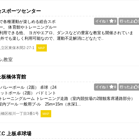
合スポーツセンター
で各種運動が楽しめる総合スポ
イイね！
3
行ったよ
ー。 体育館やトレーニングルー
利用できる他、 ヨガやエアロ、ダンスなどの豊富な教室も開催されていま
以外でも楽しく利用可能なので、運動不足解消にどなたで..
立区東保木間2-27-1
MAP
,教室
上板橋体育館
バレーボール（2面） 卓球（24
イイね！
0
行ったよ
ケットボール（2面） バドミント
 トレーニングルーム トレーニング走路（室内競技場の2階観客席通路部分）
室内プール 一般用プ-ル 25m×15m（水深1...
橋区桜川一丁目3番1号
MAP
T.T.C 上板卓球場