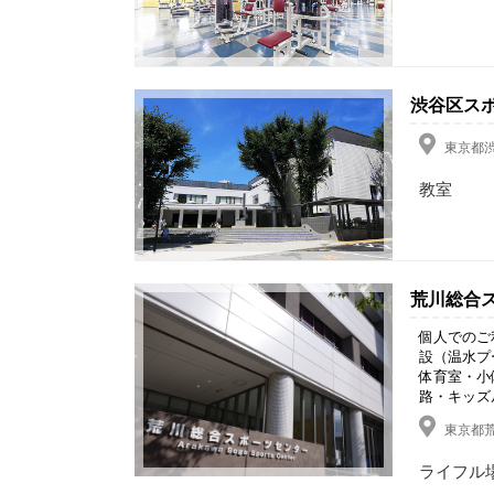
渋谷区ス
東京都渋
教室
荒川総合
個人でのご
設（温水プ
体育室・小
路・キッズ
東京都荒
ライフル場