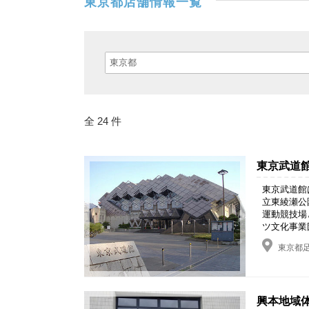
東京都店舗情報一覧
全 24 件
東京武道
東京武道館は
立東綾瀬公
運動競技場
ツ文化事業団
東京都足
興本地域