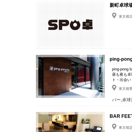
新町卓球
東京都北
ping-pon
ping-po
昼も夜も卓
ト・出会い
東京都豊
バー,卓球
BAR FEE
東京都足