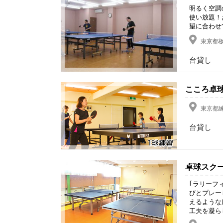
明るく空調
使い放題！
望に合わせ
東京都板
台貸し
こころ卓
東京都練
台貸し
卓球スク
｢ラリーフ
びとプレー
えるような
工夫を凝ら