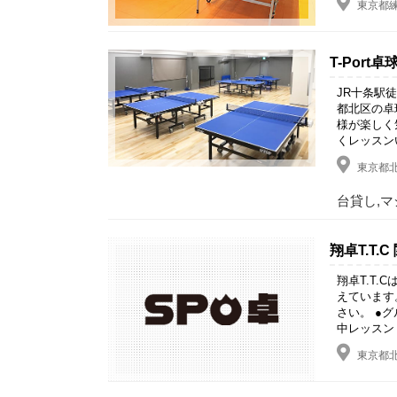
東京都
T-Port
JR十条駅
都北区の卓
様が楽しく
くレッスン
東京都北
台貸し,マ
翔卓T.T.C
翔卓T.T
えています
さい。 ●
中レッスン
東京都