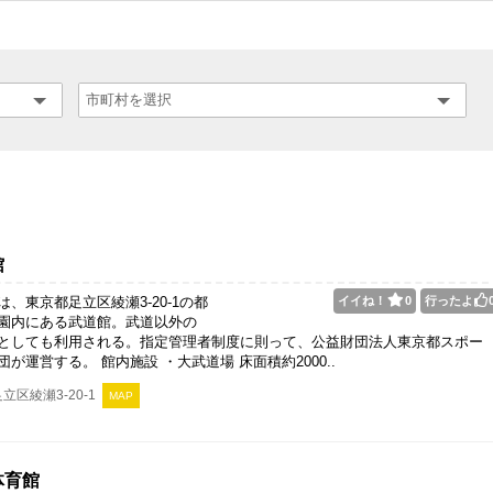
館
、東京都足立区綾瀬3-20-1の都
イイね！
0
行ったよ
園内にある武道館。武道以外の
としても利用される。指定管理者制度に則って、公益財団法人東京都スポー
が運営する。 館内施設 ・大武道場 床面積約2000..
立区綾瀬3-20-1
MAP
体育館