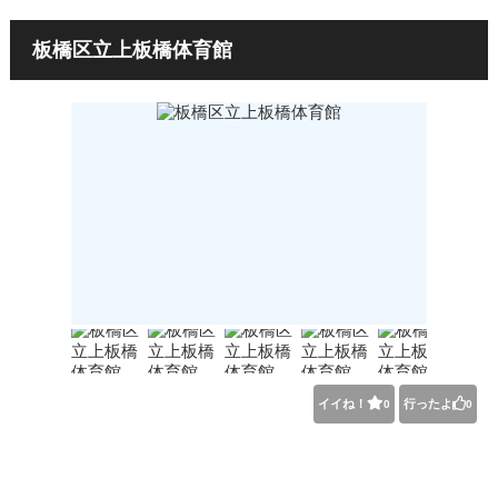
板橋区立上板橋体育館
イイね！
行ったよ
0
0