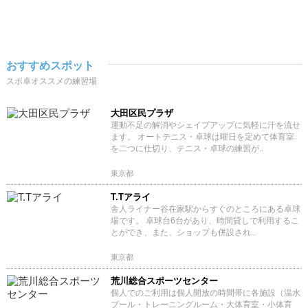
おすすめスポット
スポ卓オススメの練習場
大田区民プラザ
運動不足の解消やシェイプアップに気軽に汗を流せ
ます。 オートテニス・卓球は曜日を定めて体育室
を二つに仕切り、テニス・卓球の練習が..
東京都
T.Tアライ
舎人ライナー谷在家駅からすぐのところにある卓球
場です。 卓球台6台があり、時間貸しで利用するこ
とができ、また、ショップも併設され..
東京都
荒川総合スポーツセンター
個人でのご利用は個人開放の時間帯に各施設（温水
プール・トレーニングルーム・大体育室・小体育