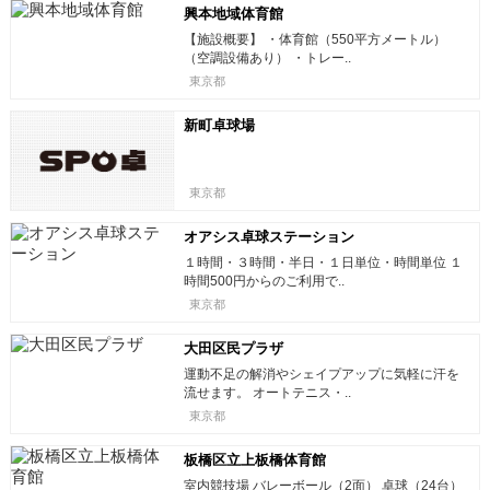
興本地域体育館
【施設概要】 ・体育館（550平方メートル）
（空調設備あり） ・トレー..
東京都
新町卓球場
東京都
オアシス卓球ステーション
１時間・３時間・半日・１日単位・時間単位 １
時間500円からのご利用で..
東京都
大田区民プラザ
運動不足の解消やシェイプアップに気軽に汗を
流せます。 オートテニス・..
東京都
板橋区立上板橋体育館
室内競技場 バレーボール（2面） 卓球（24台）