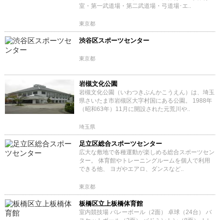
室・第一武道場・第二武道場・弓道場･エ..
東京都
渋谷区スポーツセンター
東京都
岩槻文化公園
岩槻文化公園（いわつきぶんかこうえん）は、埼玉
県さいたま市岩槻区大字村国にある公園。 1988年
（昭和63年）11月に開設された元荒川や..
埼玉県
足立区総合スポーツセンター
広大な敷地で各種運動が楽しめる総合スポーツセン
ター。 体育館やトレーニングルームを個人で利用
できる他、 ヨガやエアロ、ダンスなど..
東京都
板橋区立上板橋体育館
室内競技場 バレーボール（2面） 卓球（24台） バ