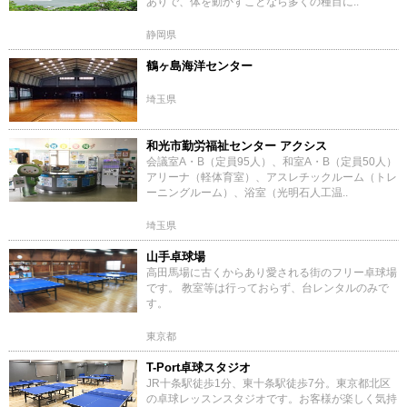
ありで、体を動かすことなら多くの種目に..
静岡県
鶴ヶ島海洋センター
埼玉県
和光市勤労福祉センター アクシス
会議室A・B（定員95人）、和室A・B（定員50人）
アリーナ（軽体育室）、アスレチックルーム（トレ
ーニングルーム）、浴室（光明石人工温..
埼玉県
山手卓球場
高田馬場に古くからあり愛される街のフリー卓球場
です。 教室等は行っておらず、台レンタルのみで
す。
東京都
T-Port卓球スタジオ
JR十条駅徒歩1分、東十条駅徒歩7分。東京都北区
の卓球レッスンスタジオです。お客様が楽しく気持