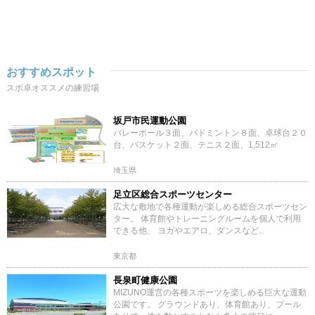
おすすめスポット
スポ卓オススメの練習場
坂戸市民運動公園
バレーボール３面、バドミントン８面、卓球台２０
台、バスケット２面、テニス２面、1,512㎡
埼玉県
足立区総合スポーツセンター
広大な敷地で各種運動が楽しめる総合スポーツセン
ター。 体育館やトレーニングルームを個人で利用
できる他、 ヨガやエアロ、ダンスなど..
東京都
長泉町健康公園
MIZUNO運営の各種スポーツを楽しめる巨大な運動
公園です。 グラウンドあり、体育館あり、プール