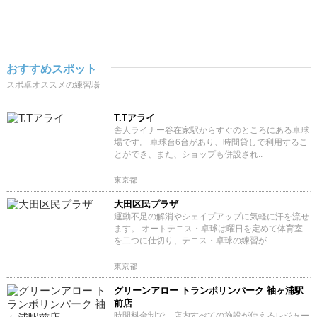
おすすめスポット
スポ卓オススメの練習場
T.Tアライ
舎人ライナー谷在家駅からすぐのところにある卓球
場です。 卓球台6台があり、時間貸しで利用するこ
とができ、また、ショップも併設され..
東京都
大田区民プラザ
運動不足の解消やシェイプアップに気軽に汗を流せ
ます。 オートテニス・卓球は曜日を定めて体育室
を二つに仕切り、テニス・卓球の練習が..
東京都
グリーンアロー トランポリンパーク 袖ヶ浦駅
前店
時間料金制で、店内すべての施設が使えるレジャー