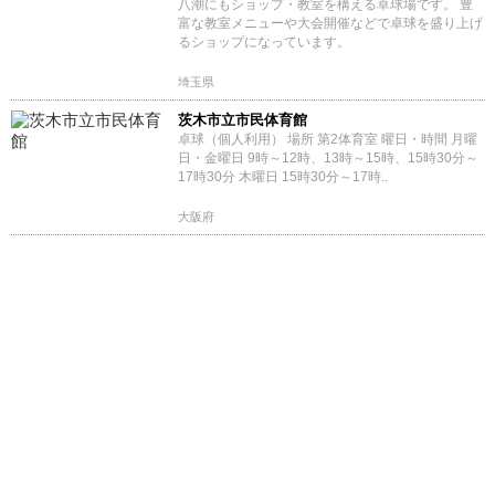
八潮にもショップ・教室を構える卓球場です。 豊
富な教室メニューや大会開催などで卓球を盛り上げ
るショップになっています。
埼玉県
茨木市立市民体育館
卓球（個人利用） 場所 第2体育室 曜日・時間 月曜
日・金曜日 9時～12時、13時～15時、15時30分～
17時30分 木曜日 15時30分～17時..
大阪府