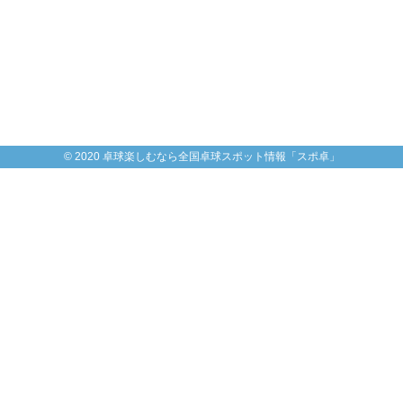
© 2020 卓球楽しむなら全国卓球スポット情報「スポ卓」