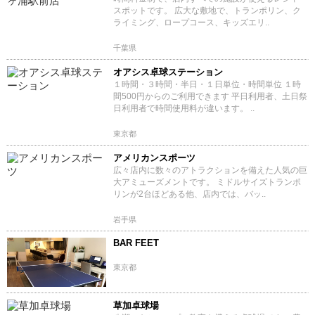
スポットです。 広大な敷地で、トランポリン、ク
ライミング、ロープコース、キッズエリ..
千葉県
オアシス卓球ステーション
１時間・３時間・半日・１日単位・時間単位 １時
間500円からのご利用できます 平日利用者、土日祭
日利用者で時間使用料が違います。 ..
東京都
アメリカンスポーツ
広々店内に数々のアトラクションを備えた人気の巨
大アミューズメントです。 ミドルサイズトランポ
リンが2台ほどある他、店内では、バッ..
岩手県
BAR FEET
東京都
草加卓球場