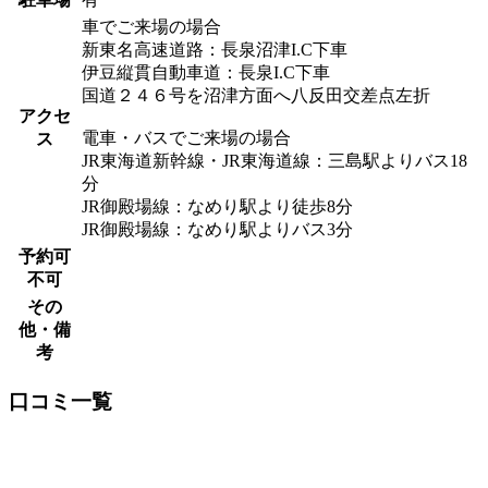
車でご来場の場合
新東名高速道路：長泉沼津I.C下車
伊豆縦貫自動車道：長泉I.C下車
国道２４６号を沼津方面へ八反田交差点左折
アクセ
電車・バスでご来場の場合
ス
JR東海道新幹線・JR東海道線：三島駅よりバス18
分
JR御殿場線：なめり駅より徒歩8分
JR御殿場線：なめり駅よりバス3分
予約可
不可
その
他・備
考
口コミ一覧