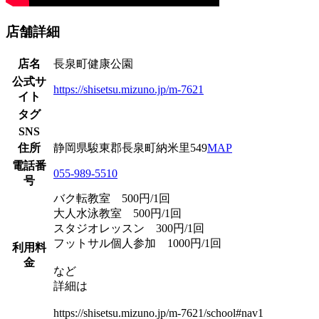
店舗詳細
店名
長泉町健康公園
公式サ
https://shisetsu.mizuno.jp/m-7621
イト
タグ
SNS
住所
静岡県駿東郡長泉町納米里549
MAP
電話番
055-989-5510
号
バク転教室 500円/1回
大人水泳教室 500円/1回
スタジオレッスン 300円/1回
フットサル個人参加 1000円/1回
利用料
金
など
詳細は
https://shisetsu.mizuno.jp/m-7621/school#nav1