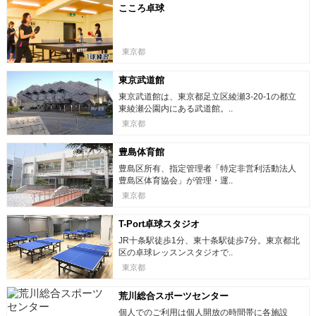
こころ卓球
東京都
東京武道館
東京武道館は、東京都足立区綾瀬3-20-1の都立
東綾瀬公園内にある武道館。..
東京都
豊島体育館
豊島区所有、指定管理者「特定非営利活動法人
豊島区体育協会」が管理・運..
東京都
T-Port卓球スタジオ
JR十条駅徒歩1分、東十条駅徒歩7分。東京都北
区の卓球レッスンスタジオで..
東京都
荒川総合スポーツセンター
個人でのご利用は個人開放の時間帯に各施設