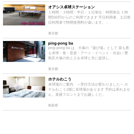
オアシス卓球ステーション
１時間・３時間・半日・１日単位・時間単位 １時
間500円からのご利用できます 平日利用者、土日祭
日利用者で時間使用料が違います。 ..
東京都
ping-pong ba
ping-pong ba は、大塚の『遊び場』として 昼も夜
も卓球・食・音楽・アート・イベント・出会い 豊
島区大塚の街と人を卓球と共に提供し..
東京都
ホテルわこう
卓球場のご案内 ～受付方法が変わりました～ ホ
テルわこう1階に卓球場があります 予約は承れませ
ん、直接フロントまでお越しくだ..
鳥取県