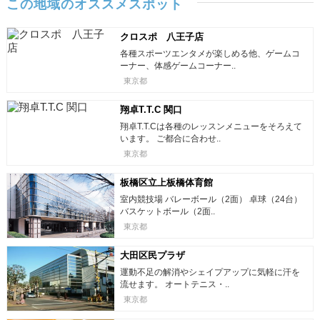
この地域のオススメスポット
クロスポ 八王子店
各種スポーツエンタメが楽しめる他、ゲームコ
ーナー、体感ゲームコーナー..
東京都
翔卓T.T.C 関口
翔卓T.T.Cは各種のレッスンメニューをそろえて
います。 ご都合に合わせ..
東京都
板橋区立上板橋体育館
室内競技場 バレーボール（2面） 卓球（24台）
バスケットボール（2面..
東京都
大田区民プラザ
運動不足の解消やシェイプアップに気軽に汗を
流せます。 オートテニス・..
東京都