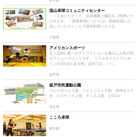
東京都
流山卓球コミュニティセンター
・ご入会いただくと、会員価格で施設をご利用いた
だけます。 ・団体利用については、団体会員に入
会していただくことで貸切利用となりま..
千葉県
アメリカンスポーツ
広々店内に数々のアトラクションを備えた人気の巨
大アミューズメントです。 ミドルサイズトランポ
リンが2台ほどある他、店内では、バッ..
岩手県
坂戸市民運動公園
バレーボール３面、バドミントン８面、卓球台２０
台、バスケット２面、テニス２面、1,512㎡
埼玉県
こころ卓球
東京都