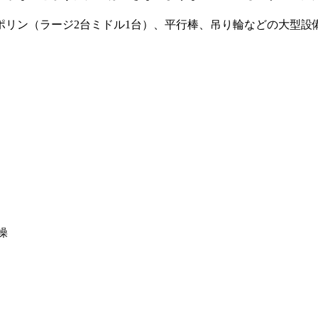
ポリン（ラージ2台ミドル1台）、平行棒、吊り輪などの大型設
操