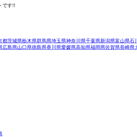
です!!
京都
茨城県
栃木県
群馬県
埼玉県
神奈川県
千葉県
新潟県
富山県
石
県
広島県
山口県
徳島県
香川県
愛媛県
高知県
福岡県
佐賀県
長崎県
県