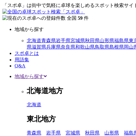
「スポ卓」は街中で気軽に卓球を楽しめるスポット検索サイト
全国
59
件
地域から探す
北海道
青森県
岩手県
宮城県
秋田県
山形県
福島県
東
県
滋賀県
兵庫県
奈良県
和歌山県
鳥取県
島根県
岡山
スポ卓とは
用語集
Q&A
地域から探す
北海道地方
北海道
東北地方
青森県
岩手県
宮城県
秋田県
山形県
福島