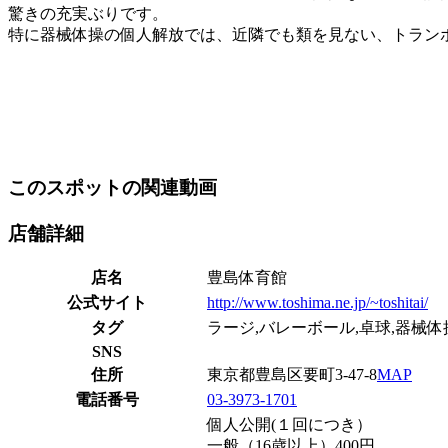
驚きの充実ぶりです。
特に器械体操の個人解放では、近隣でも類を見ない、トラン
このスポットの関連動画
店舗詳細
店名
豊島体育館
公式サイト
http://www.toshima.ne.jp/~toshitai/
タグ
ラージ,バレーボール,卓球,器械体
SNS
住所
東京都豊島区要町3-47-8
MAP
電話番号
03-3973-1701
個人公開(１回につき）
一般（16歳以上）400円