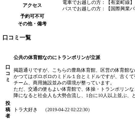
電車でお越しの方：【有楽町線】
アクセス
バスでお越しの方：【国際興業バ
予約可不可
その他・備考
口コミ一覧
公共の体育館なのにトランポリンが立派
口
掲題通りですが、こちらの豊島体育館、区営の体育館な
コ
かつてはボロボロのミドル１台とミドルですが、古くて
ミ
チーム、商用施設並みの環境が整っています。
ただ、交通の便もよい体育館で、体操・トランポリンな
降になると社会人も大勢合流し、1台に10人以上並ぶ、
投
稿
トラ大好き （2019-04-22 02:22:30）
者