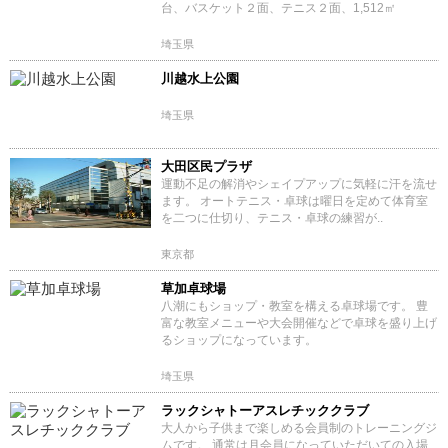
台、バスケット２面、テニス２面、1,512㎡
埼玉県
川越水上公園
埼玉県
大田区民プラザ
運動不足の解消やシェイプアップに気軽に汗を流せ
ます。 オートテニス・卓球は曜日を定めて体育室
を二つに仕切り、テニス・卓球の練習が..
東京都
草加卓球場
八潮にもショップ・教室を構える卓球場です。 豊
富な教室メニューや大会開催などで卓球を盛り上げ
るショップになっています。
埼玉県
ラックシャトーアスレチッククラブ
大人から子供まで楽しめる会員制のトレーニングジ
ムです。 通常は月会員になっていただいての入場