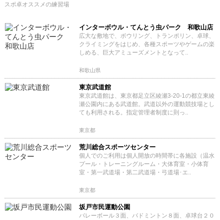
スポ卓オススメの練習場
インターボウル・てんとう虫パーク 和歌山店
広大な敷地で、ボウリング、トランポリン、卓球、
クライミングをはじめ、各種スポーツやゲームの楽
しめる、巨大アミューズメントとなって..
和歌山県
東京武道館
東京武道館は、東京都足立区綾瀬3-20-1の都立東綾
瀬公園内にある武道館。武道以外の運動競技場とし
ても利用される。指定管理者制度に則っ..
東京都
荒川総合スポーツセンター
個人でのご利用は個人開放の時間帯に各施設（温水
プール・トレーニングルーム・大体育室・小体育
室・第一武道場・第二武道場・弓道場･エ..
東京都
坂戸市民運動公園
バレーボール３面、バドミントン８面、卓球台２０