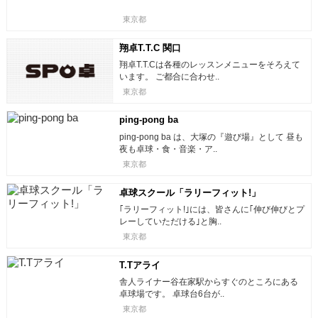
東京都
翔卓T.T.C 関口
翔卓T.T.Cは各種のレッスンメニューをそろえて
います。 ご都合に合わせ..
東京都
ping-pong ba
ping-pong ba は、大塚の『遊び場』として 昼も
夜も卓球・食・音楽・ア..
東京都
卓球スクール「ラリーフィット!」
｢ラリーフィット!｣には、皆さんに｢伸び伸びとプ
レーしていただける｣と胸..
東京都
T.Tアライ
舎人ライナー谷在家駅からすぐのところにある
卓球場です。 卓球台6台が..
東京都