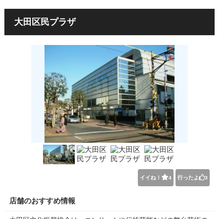
大田区民プラザ
イイね！
行ったよ
4
3
店舗のおすすめ情報