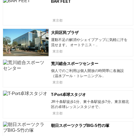
BAR FEET
東京都
大田区民プラザ
運動不足の解消やシェイプアップに気軽に汗を
流せます。 オートテニス・..
東京都
荒川総合スポーツセンター
個人でのご利用は個人開放の時間帯に各施設
（温水プール・トレーニングル..
東京都
T-Port卓球スタジオ
JR十条駅徒歩1分、東十条駅徒歩7分。東京都北
区の卓球レッスンスタジオで..
東京都
朝日スポーツクラブBIG-S竹の塚